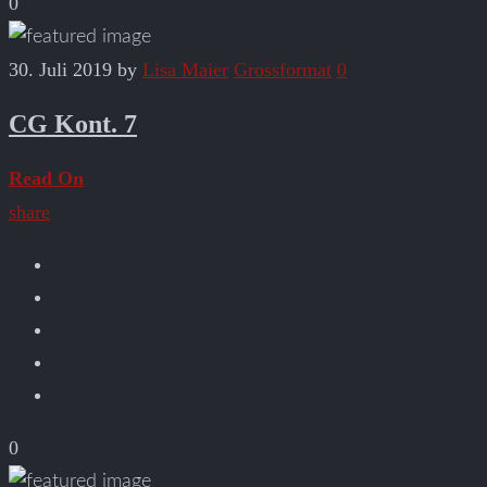
0
30. Juli 2019
by
Lisa Maier
Grossformat
0
CG Kont. 7
Read On
share
0