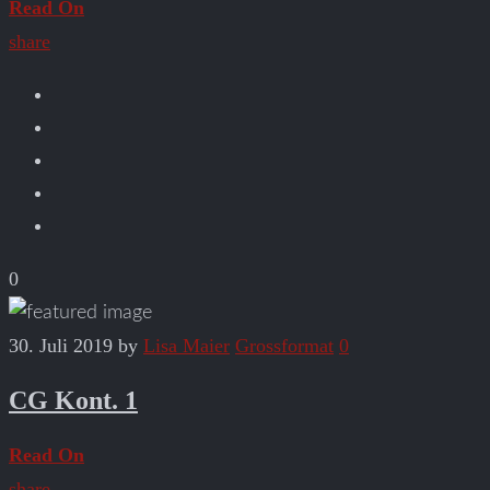
Read On
share
0
30. Juli 2019
by
Lisa Maier
Grossformat
0
CG Kont. 1
Read On
share