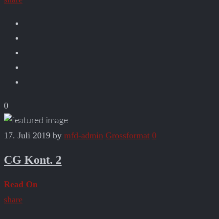
0
17. Juli 2019
by
mfd-admin
Grossformat
0
CG Kont. 2
Read On
share