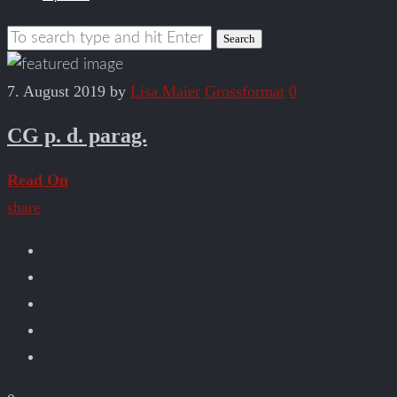
7. August 2019
by
Lisa Maier
Grossformat
0
CG p. d. parag.
Read On
share