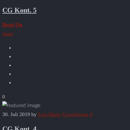
CG Kont. 5
Read On
share
0
30. Juli 2019
by
Lisa Maier
Grossformat
0
CG Kont. 4