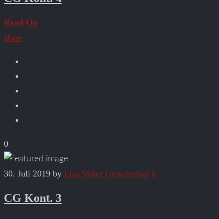
Read On
share
0
30. Juli 2019
by
Lisa Maier
Grossformat
0
CG Kont. 3