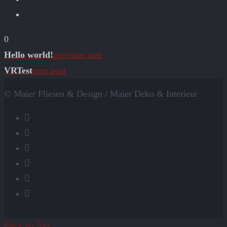
0
Hello world!
previous post
VRTest
next post
© Maier Fliesen & Design / Maier Deko & Interieur
Back to Top